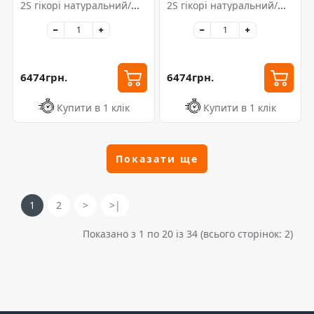
2S гікорі натуральний/
2S гікорі натуральний/
альпійський білий
античний рожевий
6474грн.
6474грн.
Купити в 1 клік
Купити в 1 клік
Показати ще
1
2
>
>|
Показано з 1 по 20 із 34 (всього сторінок: 2)