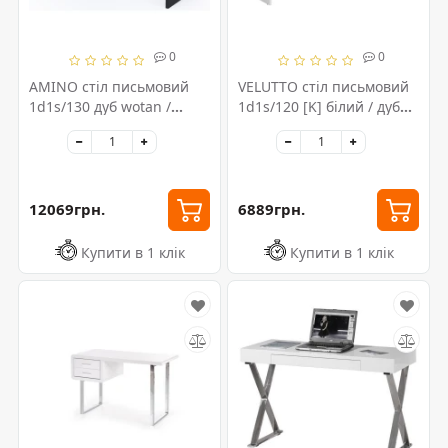
0
0
AMINO стіл письмовий
VELUTTO стіл письмовий
1d1s/130 дуб wotan /
1d1s/120 [K] білий / дуб
чорний
evok
12069грн.
6889грн.
Купити в 1 клік
Купити в 1 клік