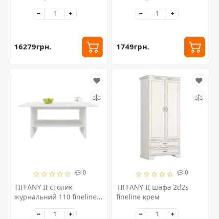
16279грн.
1749грн.
0
0
TIFFANY II столик
TIFFANY II шафа 2d2s
журнальний 110 fineline
fineline крем
крем