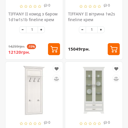
0
0
TIFFANY II комод з баром
TIFFANY II вітрина 1w2s
1d1w1s1b fineline крем
fineline крем
14259грн.
-15%
15049грн.
12120грн.
0
0