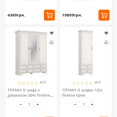
4369грн.
19809грн.
0
0
TIFFANY II шафа з
TIFFANY II шафка 1d2s
дзеркалом 3d4s fineline
fineline крем
крем