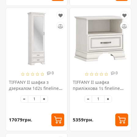
0
0
TIFFANY II шафка з
TIFFANY II шафка
дзеркалом 1d2s fineline
приліжкова 1s fineline
крем
крем
17079грн.
5359грн.