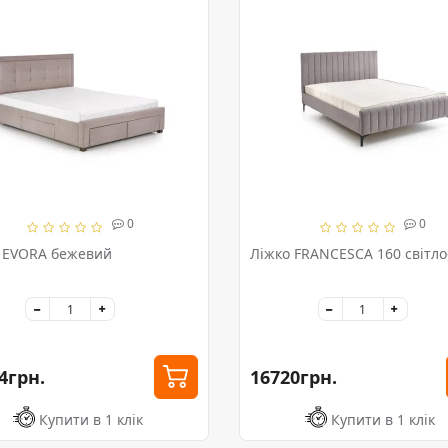
0
0
 EVORA бежевий
Ліжко FRANCESCA 160 світло
4грн.
16720грн.
Купити в 1 клік
Купити в 1 клік