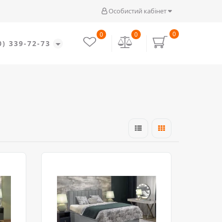
Особистий кабінет
0
0
0
0) 339-72-73