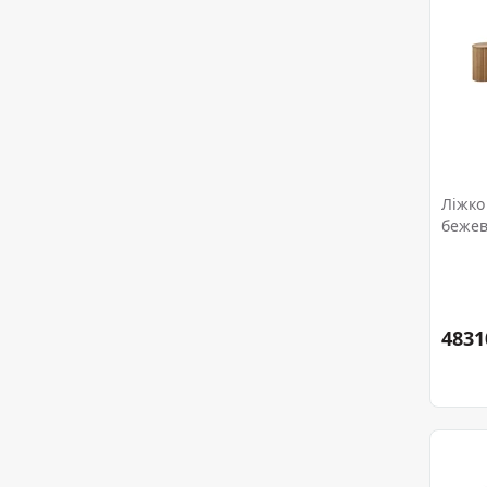
Ліжко
беже
4831