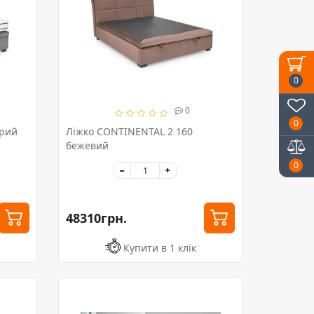
0
0
0
ірий
Ліжко CONTINENTAL 2 160
бежевий
0
48310грн.
Купити в 1 клік