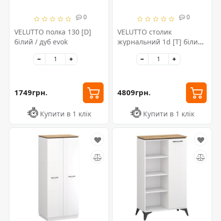
0
0
VELUTTO полка 130 [D]
VELUTTO столик
білий / дуб evok
журнальний 1d [T] білий /
дуб evok
1749грн.
4809грн.
Купити в 1 клік
Купити в 1 клік