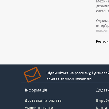
Mezo - 
дизайну
елегант
Одним з
інтер'є
відкрит
Основни
Розгор
та чорн
кімнати
Меблі в
раціона
забезпе
Підпишіться на розсилку, і дізнава
акції та знижки першими!
У стилі
оформлю
ламп зі
Інформація
Додат
У стилі
Доставка та оплата
Вироб
надають
Умови покупки
Карта 