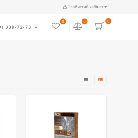
Особистий кабінет
0
0
0
0) 339-72-73