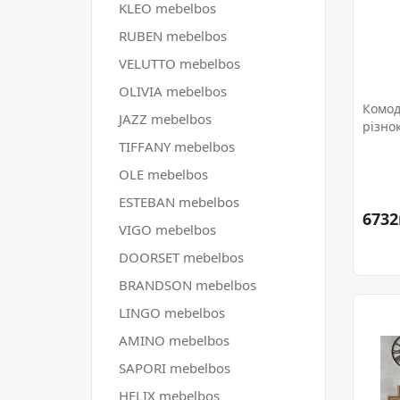
KLEO mebelbos
RUBEN mebelbos
VELUTTO mebelbos
OLIVIA mebelbos
Комод
JAZZ mebelbos
різно
TIFFANY mebelbos
OLE mebelbos
ESTEBAN mebelbos
6732
VIGO mebelbos
DOORSET mebelbos
BRANDSON mebelbos
LINGO mebelbos
AMINO mebelbos
SAPORI mebelbos
HELIX mebelbos