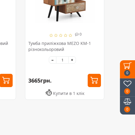
0
овий
Тумба приліжкова MEZO KM-1
різнокольоровий
0
3665грн.
0
Купити в 1 клік
0